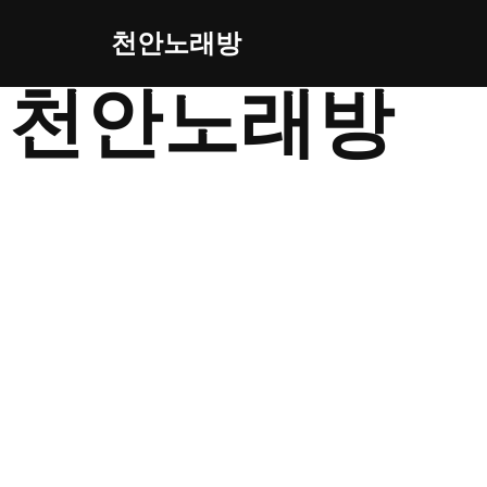
천안노래방
콘
천안노래방
텐
츠
로
건
너
뛰
기