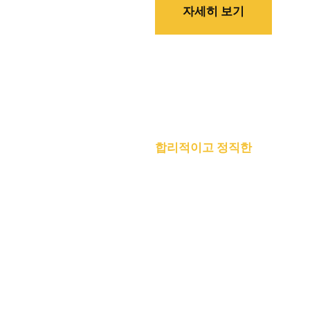
자세히 보기
합리적이고 정직한
천안노래방 
뭉칠수록 저렴해지는 가격!
접대, 회식, 각종 모임 대환영!!
뜬금 추가 금액?