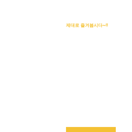
제대로 즐겨봅시다~!!
천안노래방
편하게 노는 스타일?
화끈하게 노는 스타일?
일단 내 마음대로 무한 초이스!
최상의 수질 퀄리티로
사이즈 내상 절대 No!!